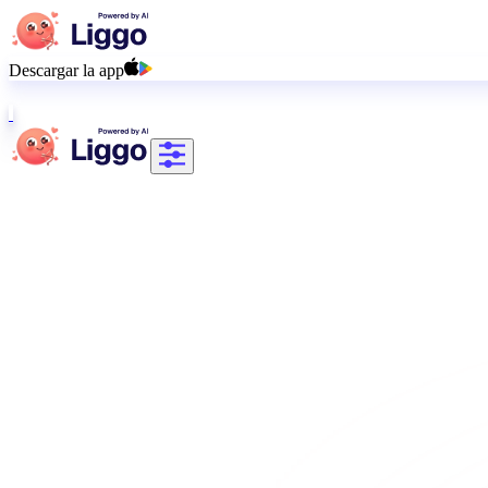
Descargar la app