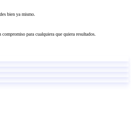
ondes bien ya mismo.
n compromiso para cualquiera que quiera resultados.